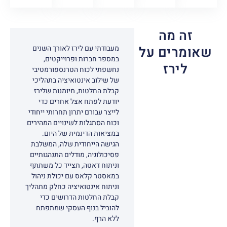
זה מה
ו מורכב מחוויות
שאומרים על
מעבודתי עם לירז לאורך השנים
יות שנובעות
במספר חברות ופרוייקטים,
לירז
 חשיפות והחלטות
נחשפתי לכוח הטרנספורמטיבי
 וצרכנים צריכים
של שילוב אינטואיציה בתהליכי
מי החיים השונים.
קבלת החלטות, מיומנות שלירז
ת לתחום זה בצורה
יודעת לפתח אצל אחרים כדי
ך הפן הפסיכולוגי
לייצר עבורם יתרון תחרותי ייחודי
בי, מה שמאפשר לשפר
וכוח הסתגלות לשינויים המהירים
ת קבלת ההחלטות
במציאות הדינמית של היום.
אור תובנות שעולות
הגישה הייחודית שלה, המשלבת
ה ולמידה ממנה יכולה
פסיכולוגיה, מודלים התנהגותיים
 ערך רב עבור מובילי
וניתוח דאטה, תצייד כל משתתף
עולם המורכב שלנו
במאסטר קלאס עם יכולת ניהול
כל כך הרבה גורמים
וניתוח אינטואיציה כחלק מתהליך
אל החלטות הקנייה.
קבלת החלטות הדרושים כדי
להוביל בנוף העסקי שמתפתח
ללא הרף.