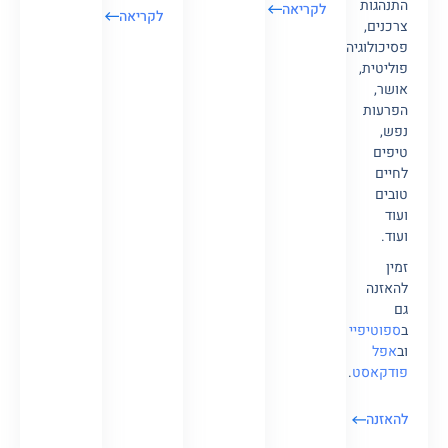
התנהגות
לקריאה
לקריאה
צרכנים,
פסיכולוגיה
פוליטית,
אושר,
הפרעות
נפש,
טיפים
לחיים
טובים
ועוד
ועוד.
זמין
להאזנה
גם
ב
ספוטיפיי
וב
אפל
פודקאסט
.
להאזנה