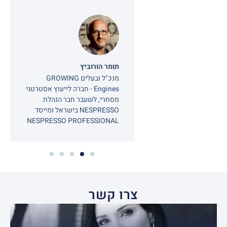
ידא
רסל אונליין
תומר הורוביץ
מנכ"ל ובעלים GROWING
Engines - חברה לייעוץ אסטרטגי
מסחרי, לשעבר חבר הנהלת
NESPRESSO בישראל ומייסד
NESPRESSO PROFESSIONAL
צרו קשר