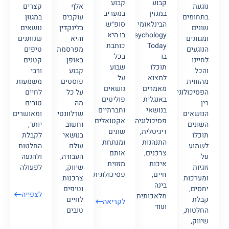
קבוע
קבוע
נוגעת
אלף
קצרים
במעריב
במגזין
בתחומים
עוקבים
במגוון
סופ״ש
הבינלאומי
שונים
בלינקדין
נושאים
בו היא
Psychology
ומגוונים
והיא
שנותנים
כותבת
Today
הנוגעים
מפרסמת
טיפים
בכל
בו
לחיינו
באופן
קטנים
שבוע
תוכלו
והכל
קבוע
ורבי
על
למצוא
מהזווית
פוסטים
משמעות
נושאים
מאמרים
הפסיכולוגית.
על כל
לחיים
פוליטים
באנגלית
בין
מה
טובים
וחברתיים
בנושאי
הנושאים
שרלוונטי
ומאושרים
אקטואלים
פסיכולוגיה
השונים
וחשוב
יותר,
שונים
דיגיטלית,
תוכלו
בנושאי
לקבלת
ומנתחת
התנהגות
לשמוע
עולם
החלטות
אותם
צרכנים,
על
העבודה,
ולהנעה
מזווית
איכות
זוגיות
שיווק,
לפעולה
פסיכולוגית
חיים,
ומערכות
צרכנות
בינה
יחסים,
וטיפים
לצפייה
מלאכותית
קבלת
לחיים
לקריאה
ועוד
החלטות,
טובים
שיווק,