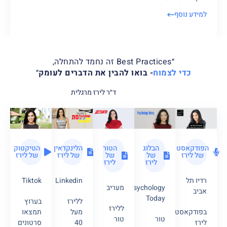
למידע נוסף
״Best Practices זה נחמד להתחלה,
כדי לצמוח
- בואו להבין את הדברים לעומק
״
ד״ר לירז מרגלית
הפודקאסט
הטור
הבלוג
הלינקדאין
הטיקטוק
של לירז
של
של
של לירז
של לירז
לירז
לירז
רדיו תל
Tiktok
Linkedin
מעריב
Psychology
אביב
Today
ללירז
בערוץ
ללירז
בפודקאסט
מעל
תמצאו
טור
טור
לירז
40
סרטונים