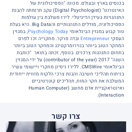
בכנסים בארץ ובעולם. מכונה "הפסיכולוגית של
האינטרנט" (Digital Psychologist) עקב תרומתה להבנת
התנהגויות בעידן הדיגיטלי. לירז משלבת בין עולמות
הפסיכולוגיה, מודלים התנהגותיים והBig Data. היא בעלת
טור קבוע במגזין הבינלאומי
Psychology Today
, במגזין
העסקי
Entrepreneur
ובדה מרקר. מחקריה זכו לפרס
המחקר הטוב ביותר בנוירומרקטינג והמחקר הטוב ביותר
בתחום התנהגות צרכנים. בנוסף, זכתה בתואר "כותבת
השנה" 2017 (contributor of the year) על ידי המגזין
הבינלאומי CMSWire. ללירז ניסיון מחקרי ויישומי עשיר
בניתוח תהליכי חשיבה והבנת צרכי הלקוח מזווית ייחודית
המשלבת את חקר המוח, תהליכים קוגניטיביים
ואינטראקציית אדם מחשב (Human Computer
Interaction).
צרו קשר