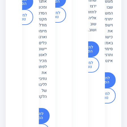
שהמשתמשים
הסדנא
מעשי
אתגרים
הסדנא
ירצו
שבו
ומכשולים.
לחזור
למידע
המשתתפים
הסדנה
למידע
נוסף
אליהם
נוסף
יתרגלו
מקנה
שוב
וישפרו
מודלים,
ושוב.
את
מיומנויות
כישוריהם
וארגז
באמצעות
כלים
לתיאום
סימולציות
יישומי
הסדנא
ותרגילים
לאנשי
אינטראקטיביים.
מכירות
למידע
נוסף
לפתוח
את
לתיאום
נתיבים
הסדנא
לליבו
של
למידע
הלקוח.
נוסף
לתיאום
הסדנא